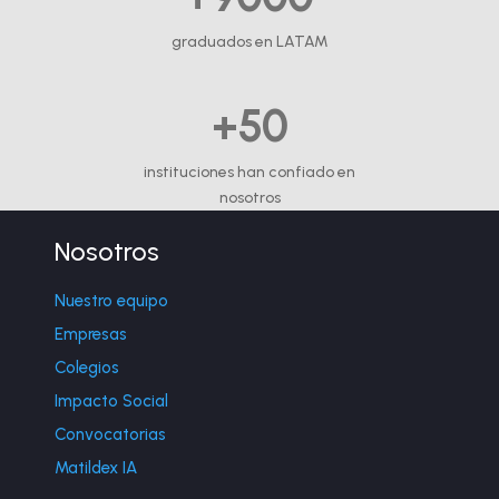
graduados en LATAM
+50
instituciones han confiado en
nosotros
Nosotros
Nuestro equipo
Empresas
Colegios
Impacto Social
Convocatorias
Matildex IA