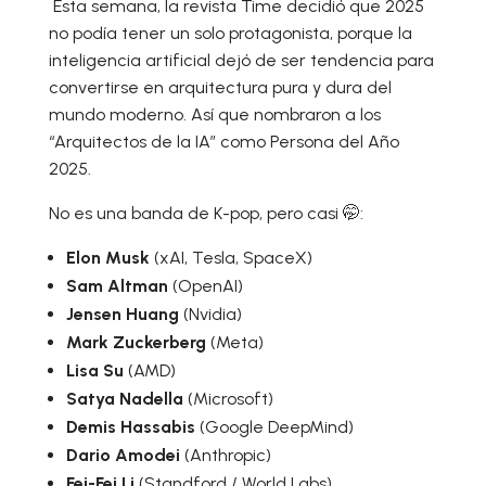
Esta semana, la revista Time decidió que 2025
no podía tener un solo protagonista, porque la
inteligencia artificial dejó de ser tendencia para
convertirse en arquitectura pura y dura del
mundo moderno. Así que nombraron a los
“Arquitectos de la IA” como Persona del Año
2025.
No es una banda de K-pop, pero casi 🤭:
Elon Musk
(xAI, Tesla, SpaceX)
Sam Altman
(OpenAI)
Jensen Huang
(Nvidia)
Mark Zuckerberg
(Meta)
Lisa Su
(AMD)
Satya Nadella
(Microsoft)
Demis Hassabis
(Google DeepMind)
Dario Amodei
(Anthropic)
Fei-Fei Li
(Standford / World Labs)