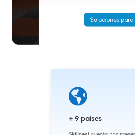
Soluciones para

+ 9 países
Skillnest
cuenta con prese