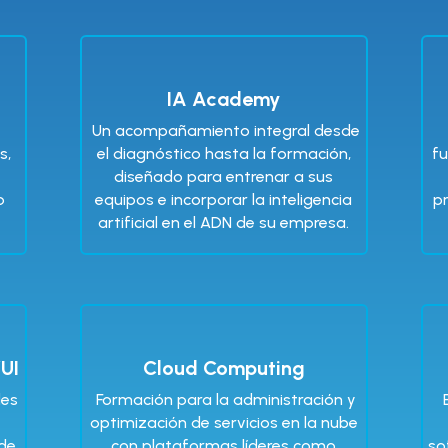
k
IA Academy
Un acompañamiento integral desde
s,
el diagnóstico hasta la formación,
fu
diseñado para entrenar a sus
o
equipos e incorporar la inteligencia
p
artificial en el ADN de su empresa.
/UI
Cloud Computing
les
Formación para la administración y
optimización de servicios en la nube
sde
con plataformas líderes como
so