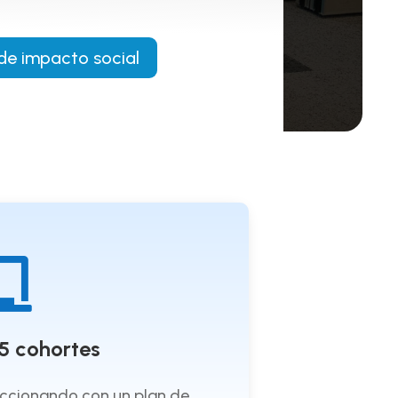
de impacto social

5 cohortes
eccionando con un plan de