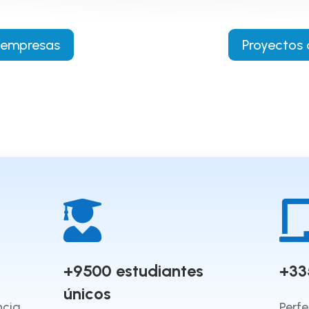
 empresas
Proyectos 

+9500 estudiantes
+33
únicos
ncia
Perf