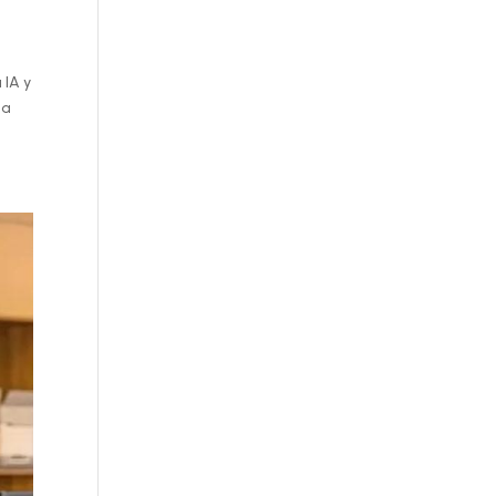
 IA y
la