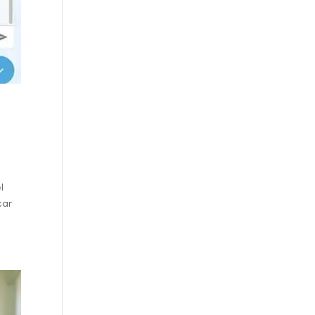
l
car