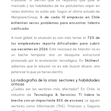
imposible. Si sientes que los requisitos que pide el
mercado y las habilidades de los postulantes viajan en
rieles distintos, no estás solo. Según el último estudio de
ManpowerGroup,
6 de cada 10 empresas en Chile
enfrentan serios problemas para encontrar talento
calificado
.
A nivel global, la situación es aún más tensa: el
72% de
los empleadores reporta dificultades para cubrir
sus vacantes en 2026
. Esta «escasez de talento» no es
un bache temporal, sino un desajuste estructural
provocado por la aceleración tecnológica. En
Skillnest
,
sabemos que la solución no es solo buscar afuera, sino
potenciar lo que ya tienes dentro.
La radiografía de la crisis: sectores y habilidades
críticas
¿Cuáles son los sectores más afectados? En Chile, la
industria de
Tecnología & Servicios TI lidera la
brecha con un impactante 83% de escasez
. Le siguen
sectores como Información (76%), Finanzas y Seguros