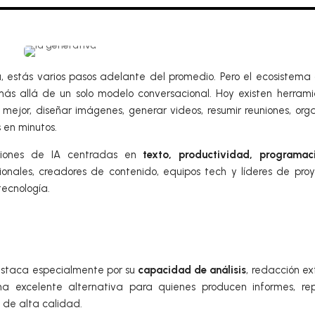
 estás varios pasos adelante del promedio. Pero el ecosistema
 más allá de un solo modelo conversacional. Hoy existen herram
mejor, diseñar imágenes, generar videos, resumir reuniones, org
s en minutos.
uciones de IA centradas en
texto, productividad, programac
sionales, creadores de contenido, equipos tech y líderes de pro
tecnología.
destaca especialmente por su
capacidad de análisis
, redacción e
a excelente alternativa para quienes producen informes, rep
o de alta calidad.