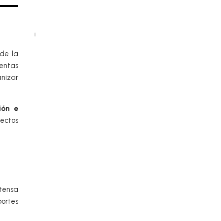
 de la
ientas
anizar
ión e
yectos
xtensa
ortes