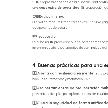
Si tu empresa depende de la disponibilidad contin
una capa extra de seguridad
. Si tu operación e
🧑‍💻Equipo interno:
El nivel de madurez técnica es clave. No sirve pa
equipo antes de escalar.
💸Presupuesto:
La nube multi-proveedor puede parecer más cara
inversión desde la perspectiva de continuidad del 
4. Buenas prácticas para una e
1️⃣Diseña con resiliencia en mente:
Incluso 
backups automáticos y monitoreo 24/7.
2️⃣Usa herramientas de orquestación mul
permiten desplegar aplicaciones en múltip
3️⃣Cuida la seguridad de forma unificad