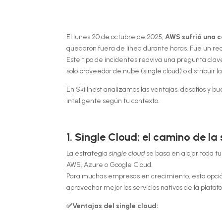
El lunes 20 de octubre de 2025,
AWS sufrió una c
quedaron fuera de línea durante horas. Fue un rec
Este tipo de incidentes reaviva una pregunta cla
solo proveedor de nube (single cloud) o distribuir l
En Skillnest analizamos las ventajas, desafíos y 
inteligente según tu contexto.
1. Single Cloud: el camino de la
La estrategia
single cloud
se basa en alojar toda t
AWS, Azure o Google Cloud.
Para muchas empresas en crecimiento, esta opción t
aprovechar mejor los servicios nativos de la plataf
✅Ventajas del single cloud: