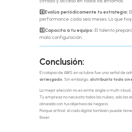
cifrado y acceso en todos los entornos.
4️⃣Evalúa periódicamente tu estrategia:
E
performance cada seis meses. Lo que ho
5️⃣Capacita a tu equipo:
El talento prepara
mala configuración.
Conclusión:
El colapso de AWS en octubre fue una señal de ad
arriesgado.
Sin embargo,
distribuirlo todo sin
La mejor elección no es entre single o multi-cloud,
Tu empresa no necesita todas las nubes, solo las a
alineada con tus objetivos de negocio.
Porque al final, el cielo digital también puede t
llover.