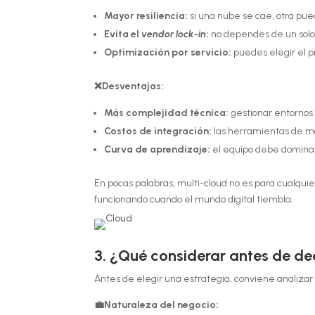
Mayor resiliencia:
si una nube se cae, otra pue
Evita el
vendor lock-in
:
no dependes de un solo
Optimización por servicio:
puedes elegir el p
❌Desventajas:
Más complejidad técnica:
gestionar entornos 
Costos de integración:
las herramientas de mo
Curva de aprendizaje:
el equipo debe domina
En pocas palabras, multi-cloud no es para cualquie
funcionando cuando el mundo digital tiembla.
3. ¿Qué considerar antes de de
Antes de elegir una estrategia, conviene analizar 
💼Naturaleza del negocio: