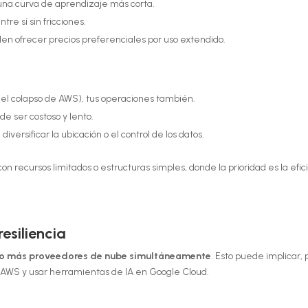
 una curva de aprendizaje más corta.
tre sí sin fricciones.
en ofrecer precios preferenciales por uso extendido.
o el colapso de AWS), tus operaciones también.
 ser costoso y lento.
iversificar la ubicación o el control de los datos.
n recursos limitados o estructuras simples, donde la prioridad es la efic
resiliencia
o más proveedores de nube simultáneamente
. Esto puede implicar, 
en AWS y usar herramientas de IA en Google Cloud.