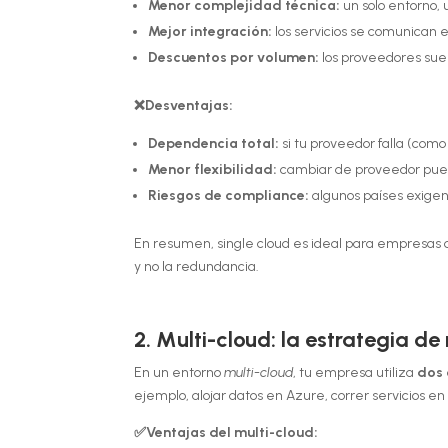
Menor complejidad técnica:
un solo entorno,
Mejor integración:
los servicios se comunican en
Descuentos por volumen:
los proveedores suel
❌Desventajas:
Dependencia total:
si tu proveedor falla (com
Menor flexibilidad:
cambiar de proveedor puede
Riesgos de compliance:
algunos países exigen d
En resumen, single cloud es ideal para empresas co
y no la redundancia.
2. Multi-cloud: la estrategia de 
En un entorno
multi-cloud
, tu empresa utiliza
dos 
ejemplo, alojar datos en Azure, correr servicios 
✅Ventajas del multi-cloud: