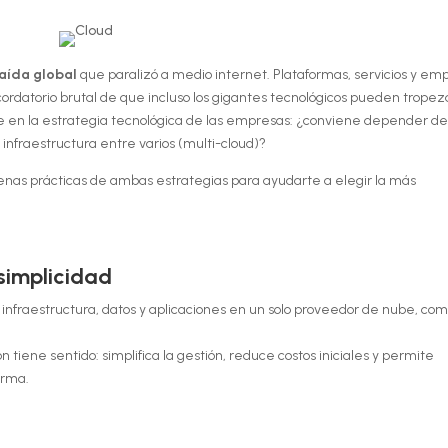
aída global
que paralizó a medio internet. Plataformas, servicios y em
ordatorio brutal de que incluso los gigantes tecnológicos pueden tropez
ve en la estrategia tecnológica de las empresas: ¿conviene depender d
a infraestructura entre varios (multi-cloud)?
buenas prácticas de ambas estrategias para ayudarte a elegir la más
 simplicidad
u infraestructura, datos y aplicaciones en un solo proveedor de nube, co
iene sentido: simplifica la gestión, reduce costos iniciales y permite
orma.