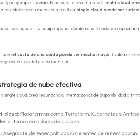
ua (por ejemplo, servicios financieros o e-commerce),
multi-cloud ofr
s más estable y con menor carga crítica,
single cloud puede ser sufici
gar por dos nubes si tu equipo apenas domina una. Considera capacitar a
, pero
el costo de una caída puede ser mucho mayor
. Evalúa el ret
negocio, no solo del precio mensual.
strategia de nube efectiva
en single cloud, crea redundancia interna: zonas de disponibilidad distint
ti-cloud:
Plataformas como Terraform, Kubernetes o Anthos
les entornos sin dolores de cabeza.
a:
Asegúrate de tener políticas coherentes de autenticación,