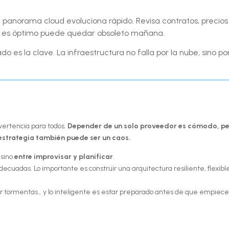
l panorama cloud evoluciona rápido. Revisa contratos, precios
y es óptimo puede quedar obsoleto mañana.
do es la clave. La infraestructura no falla por la nube, sino po
vertencia para todos.
Depender de un solo proveedor es cómodo, p
 estrategia también puede ser un caos.
 sino
entre improvisar y planificar
.
decuadas. Lo importante es construir una arquitectura resiliente, flexibl
ener tormentas… y lo inteligente es estar preparado antes de que empiece