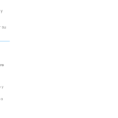
 y
r su
ero
e y
 a