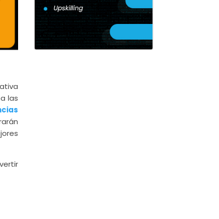
ativa
a las
ncias
rarán
jores
ertir