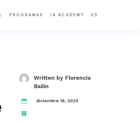
L
PROGRAMAS
IA ACADEMY
ES
Written by
Florencia
Bailin
e
diciembre 18, 2025

