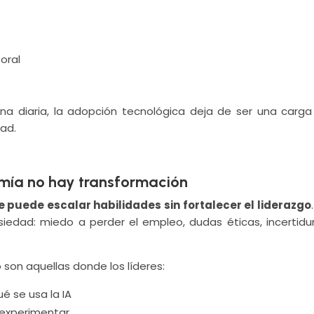
boral
na diaria, la adopción tecnológica deja de ser una carga
dad.
nomía no hay transformación
e puede escalar habilidades sin fortalecer el liderazgo
iedad: miedo a perder el empleo, dudas éticas, incertid
son aquellas donde los líderes:
é se usa la IA
 experimentar