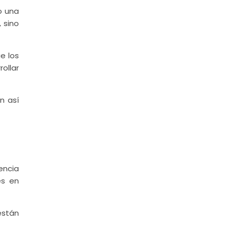
o una
 sino
e los
ollar
n así
encia
es en
están