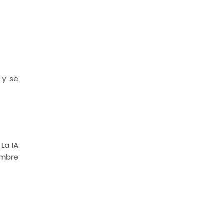
 y se
. La IA
umbre