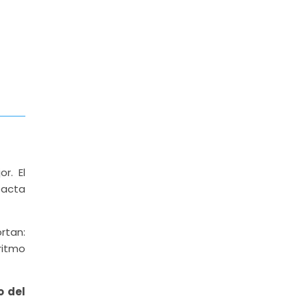
r. El
pacta
rtan:
ritmo
o del