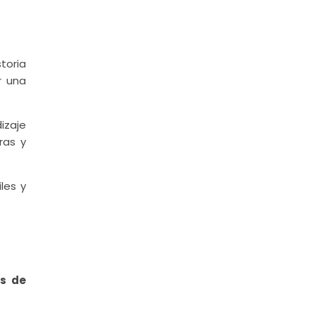
storia
r una
izaje
ras y
les y
s de