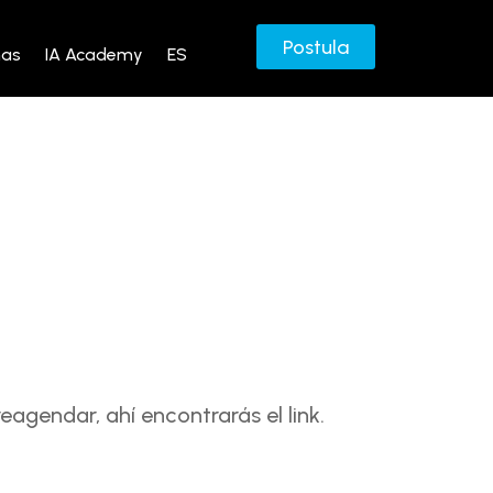
Postula
mas
IA Academy
ES
reagendar, ahí encontrarás el link.