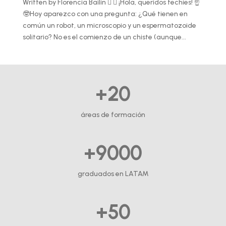
Written by Florencia Bailin   ¡Hola, queridos techies! ☝️
🤓Hoy aparezco con una pregunta: ¿Qué tienen en
común un robot, un microscopio y un espermatozoide
solitario? No es el comienzo de un chiste (aunque...
+20
áreas de formación
+9000
graduados en LATAM
+50