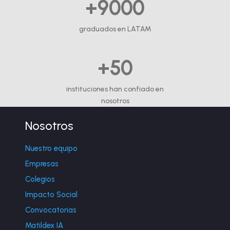
+9000
graduados en LATAM
+50
instituciones han confiado en
nosotros
Nosotros
Nuestro equipo
Empresas
Colegios
Impacto Social
Convocatorias
Matildex IA