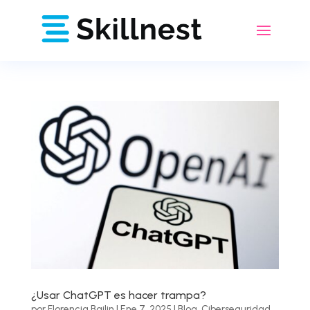
¿Usar ChatGPT es hacer trampa?
por
Florencia Bailin
|
Ene 7, 2025
|
Blog
,
Ciberseguridad
,