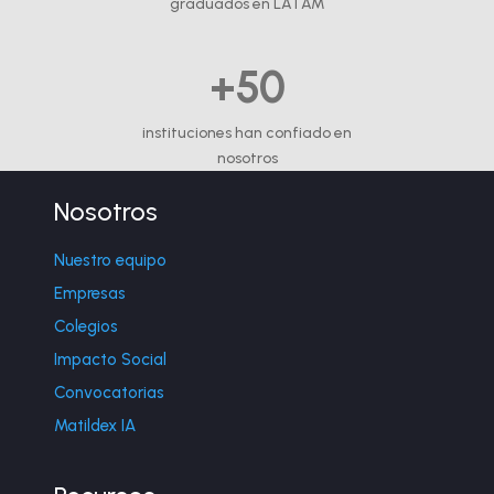
graduados en LATAM
+50
instituciones han confiado en
nosotros
Nosotros
Nuestro equipo
Empresas
Colegios
Impacto Social
Convocatorias
Matildex IA