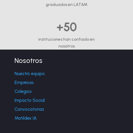
graduados en LATAM
+50
instituciones han confiado en
nosotros
Nosotros
Nuestro equipo
Empresas
Colegios
Impacto Social
Convocatorias
Matildex IA