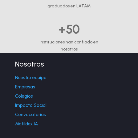
graduados en LATAM
+50
instituciones han confiado en
nosotros
Nosotros
Nuestro equipo
Empresas
Colegios
Impacto Social
Convocatorias
Matildex IA